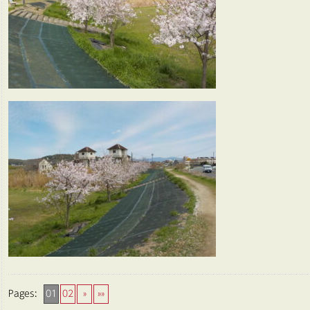
Pages:
01
02
»
»»